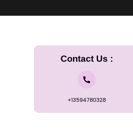
Contact Us :
+13594780328