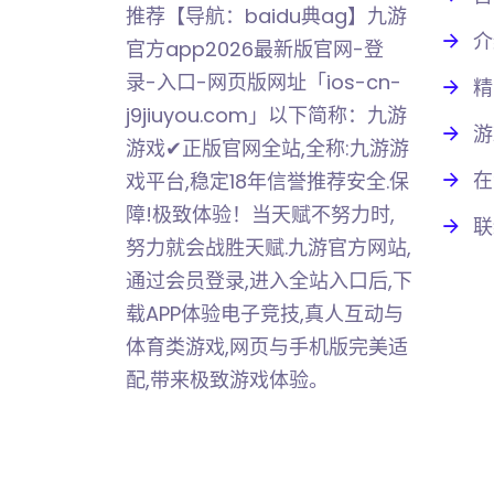
推荐【导航：baidu典ag】九游
介
官方app2026最新版官网-登
录-入口-网页版网址「ios-cn-
精
j9jiuyou.com」以下简称：九游
游
游戏✔正版官网全站,全称:九游游
在
戏平台,稳定18年信誉推荐安全.保
障!极致体验！当天赋不努力时,
联
努力就会战胜天赋.九游官方网站,
通过会员登录,进入全站入口后,下
载APP体验电子竞技,真人互动与
体育类游戏,网页与手机版完美适
配,带来极致游戏体验。