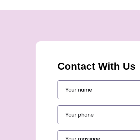
Contact With Us