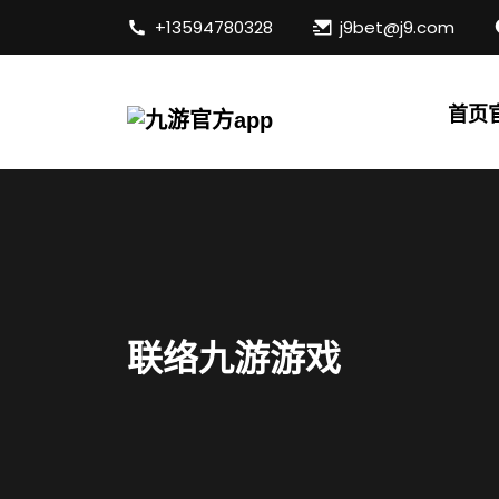
+13594780328
j9bet@j9.com
首页
联络九游游戏