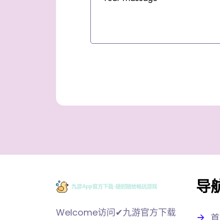
导
Welcome访问✔九游官方下载
首