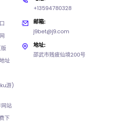
+13594780328
邮箱:
口
j9bet@j9.com
网
地址:
页版
邵武市贱疲仙境200号
载地址
ku游)
官方网站
免费下