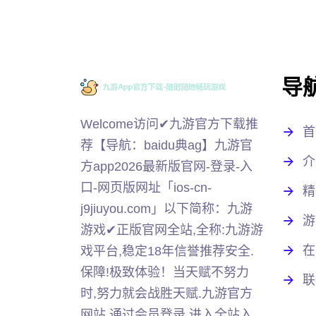
导
Welcome访问✔九游官方下载推
首
荐【导航：baidu典ag】九游官
介
方app2026最新版官网-登录-入
口-网页版网址「ios-cn-
精
j9jiuyou.com」以下简称：九游
游
游戏✔正版官网全站,全称:九游游
在
戏平台,稳定18年信誉推荐安全.
保障!极致体验！当天赋不努力
联
时,努力就会战胜天赋.九游官方
网站,通过会员登录,进入全站入