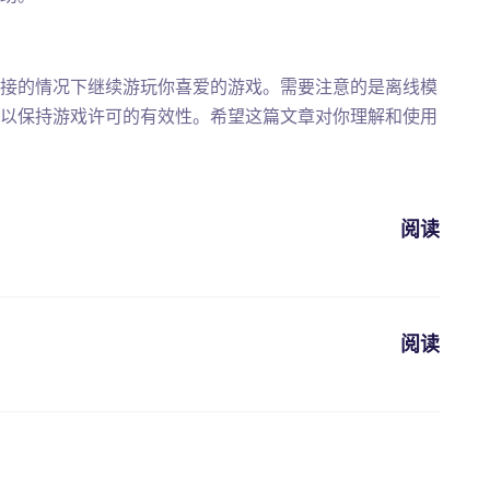
络连接的情况下继续游玩你喜爱的游戏。需要注意的是离线模
账号以保持游戏许可的有效性。希望这篇文章对你理解和使用
阅读
阅读