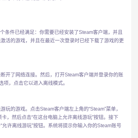
几个条件已经满足：你需要已经安装了Steam客户端，并且
线激活的游戏，并且在最近一次登录时已经下载了游戏的更
断开了网络连接。然后，打开Steam客户端并登录你的账
的选项，点击它以进入离线模式。
的游戏。点击Steam客户端左上角的“Steam”菜单，
选项卡，然后点击“在这台电脑上允许离线游玩”按钮。接下
允许离线游玩”按钮。系统将提示你输入你的Steam账号