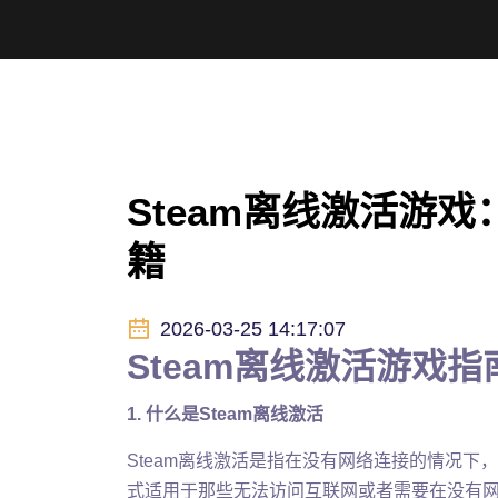
Steam离线激活游
籍
2026-03-25 14:17:07
Steam离线激活游戏指
1. 什么是Steam离线激活
Steam离线激活是指在没有网络连接的情况下
式适用于那些无法访问互联网或者需要在没有