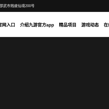
邵武市贱疲仙境200号
官网入口
介绍九游官方app
精品项目
游戏动态
在