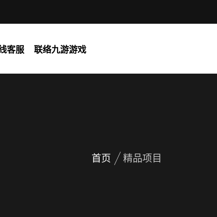
线客服
联络九游游戏
首页
精品项目