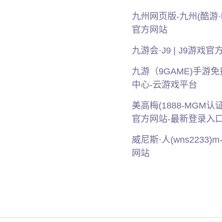
九州网页版-九州(酷游·k
官方网站
九游会·J9 | J9游戏官
九游（9GAME)手游
中心-云游戏平台
美高梅(1888-MGM认
官方网站-最新登录入
威尼斯·人(wns2233)
网站