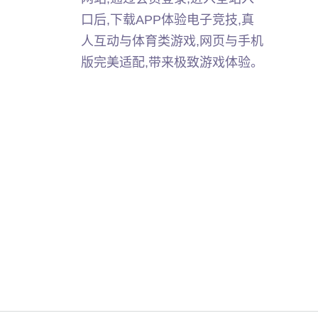
口后,下载APP体验电子竞技,真
人互动与体育类游戏,网页与手机
版完美适配,带来极致游戏体验。